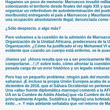
Hagamos un poco de memoria: Marruecos invadió milita
colonizando el territorio desde finales del siglo XIX y 
organizar un referéndum de autodeterminación del pueb
moribundo) entregando el país a Marruecos y Mauritania;
una ocupación absolutamente ilegal, denunciada como ta
¿Sólo desprecio, o algo más?
Pero volvamos a la cuestión de la admisión de Marruec
Organización de la Unidad Africana, predecesora de la 
Organización. ¿Cómo ha justificado el rey Mohamed VI s
evidente que cuando un cuerpo está enfermo, se le puede 
¡Vamos ya! ¡Ahora resulta que va a ser precisamente M
comportarse…! ¡Y sobre todo, cómo afrontar la cuestión
pesada carga de un error histórico y un legado embar
Pero hay un pequeño problema: ningún país del mundo r
saharaui. ¡E incluso la propia Unión Europea acaba de af
diciembre de 2016, que el Sáhara Occidental no perten
Una «alta» fuente diplomática marroquí comentó a la AFP,
UA en la Cumbre de Addis Abeba] que «la Cumbre de Addi
principalmente Argelia, Sudáfrica y Nigeria] una bofeta
éxito…». Y más adelante señalaba que «el retorno de Mar