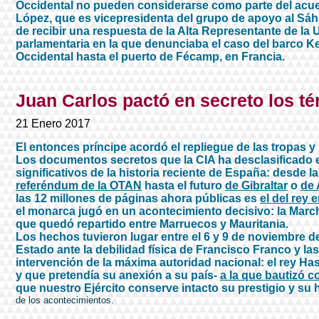
Occidental no pueden considerarse como parte del acue
López, que es vicepresidenta del grupo de apoyo al Sá
de recibir una respuesta de la Alta Representante de la
parlamentaria en la que denunciaba el caso del barco Ke
Occidental hasta el puerto de Fécamp, en Francia.
Juan Carlos pactó en secreto los té
21 Enero 2017
El entonces príncipe acordó el repliegue de las tropas y
Los documentos secretos que la CIA ha desclasificado 
significativos de la historia reciente de España: desde 
referéndum de la OTAN
hasta el futuro
de Gibraltar
o
de 
las 12 millones de páginas ahora públicas es
el del rey 
el monarca jugó en un acontecimiento decisivo: la March
que quedó repartido entre Marruecos y Mauritania.
Los hechos tuvieron lugar entre el 6 y 9 de noviembre de
Estado ante la debilidad física de Francisco Franco y la
intervención de la máxima autoridad nacional: el rey Has
y que pretendía su anexión a su país-
a la que bautizó 
que nuestro Ejército conserve intacto su prestigio y su h
de los acontecimientos.